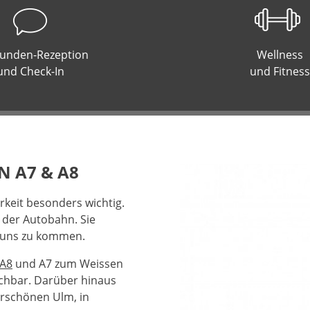
tunden-Rezeption
Wellness
und Check-In
und Fitness
N A7 & A8
arkeit besonders wichtig.
 der Autobahn. Sie
u uns zu kommen.
 A8
und A7 zum Weissen
ichbar. Darüber hinaus
erschönen Ulm, in