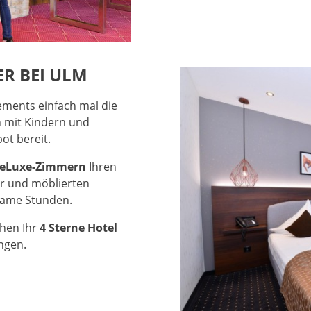
R BEI ULM
ements einfach mal die
n mit Kindern und
ot bereit.
DeLuxe-Zimmern
Ihren
r und möblierten
same Stunden.
hen Ihr
4 Sterne Hotel
ungen.