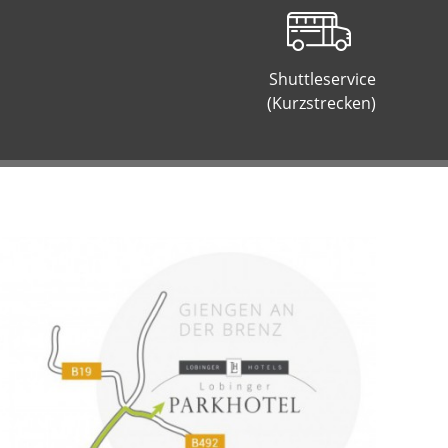
Shuttleservice
(Kurzstrecken)