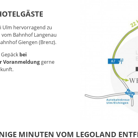
 HOTELGÄSTE
ei Ulm hervorragend zu
0 m vom Bahnhof Langenau
Bahnhof Giengen (Brenz).
hr Gepäck
bei
her Voranmeldung
gerne
kunft.
WENIGE MINUTEN VOM LEGOLAND ENT