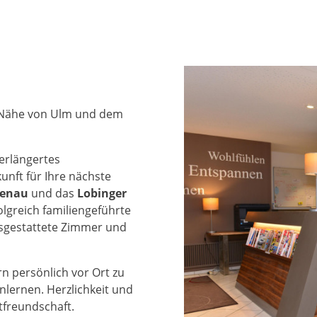
r Nähe von Ulm und dem
verlängertes
nft für Ihre nächste
genau
und das
Lobinger
olgreich familiengeführte
sgestattete Zimmer und
rn persönlich vor Ort zu
lernen. Herzlichkeit und
tfreundschaft.