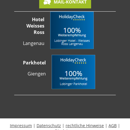
MAIL-KONTAKT
Hotel
Weisses
Ross
Langenau
Parkhotel
Giengen
Impressum
|
Datenschutz
|
rechtliche Hinweise
|
AGB
|