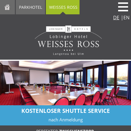
direkt zur Navigation
direkt zum Inhalt
PARKHOTEL
WEISSES ROSS
DE
|
EN
KOSTENLOSER SHUTTLE SERVICE
nach Anmeldung