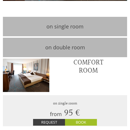
on single room
on double room
COMFORT
ROOM
95 €
from
REQUEST
BOOK