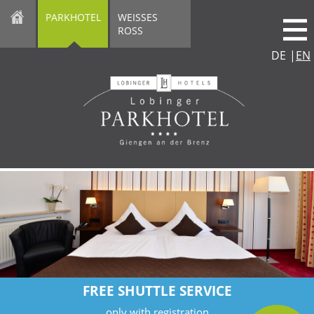
direkt zur Navigation
direkt zum Inhalt
PARKHOTEL
WEISSES
ROSS
DE
|
EN
FREE SHUTTLE SERVICE
only with registration