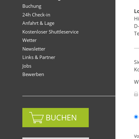
Buchung
L
24h Check-in
H
Anfahrt & Lage
D
Kostenloser Shuttleservice
Te
Wetter
Newsletter
Links & Partner
Si
Jobs
K
Bewerben
Wi
BUCHEN
V