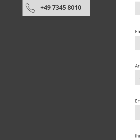
+49 7345 8010
Em
An
E
Ih