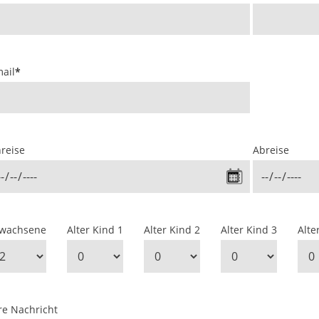
ail
*
reise
Abreise
rwachsene
Alter Kind 1
Alter Kind 2
Alter Kind 3
Alte
re Nachricht