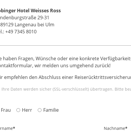
obinger Hotel Weisses Ross
indenburgstraße 29-31
-89129 Langenau bei Ulm
l.: +49 7345 8010
e haben Fragen, Wünsche oder eine konkrete Verfügbarkeit
ontaktformular, wir melden uns umgehend zurück!
r empfehlen den Abschluss einer Reiserücktrittsversicherun
Ihre Daten werden sicher (SSL-verschlüsselt) übertragen. Bitte b
Frau
Herr
Familie
orname
*
Nachname
*