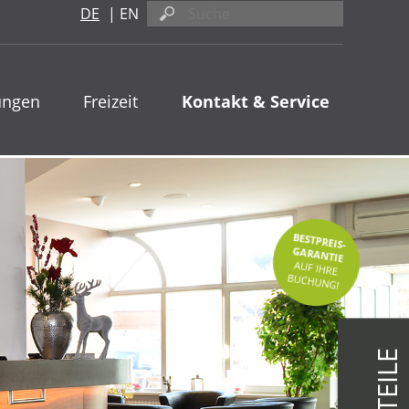
DE
|
EN
ungen
Freizeit
Kontakt & Service
BESTPREIS-
GARANTIE
AUF IHRE
BUCHUNG!
VORTEILE