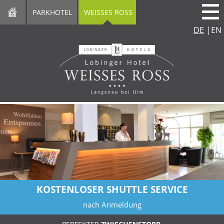
direkt zur Navigation
direkt zum Inhalt
PARKHOTEL
WEISSES ROSS
DE
|
EN
KOSTENLOSER SHUTTLE SERVICE
nach Anmeldung